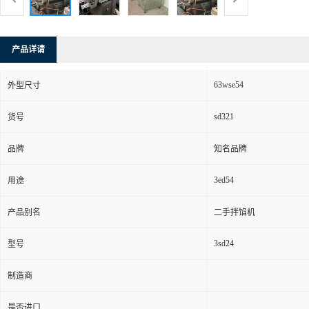
产品详请
63wse54
外型尺寸
sd321
货号
品牌
知名品牌
3ed54
用途
产品别名
二手拌馅机
3sd24
型号
制造商
是否进口