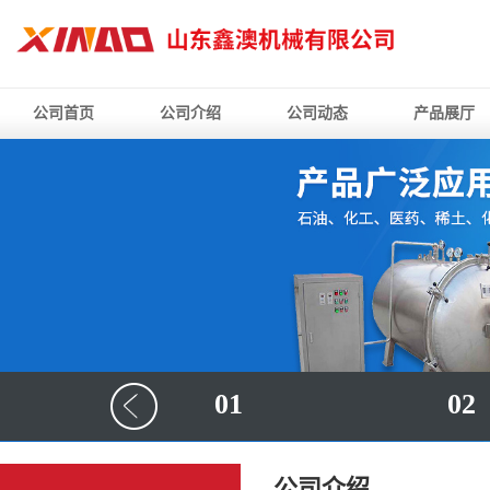
公司首页
公司介绍
公司动态
产品展厅
01
02
公司介绍