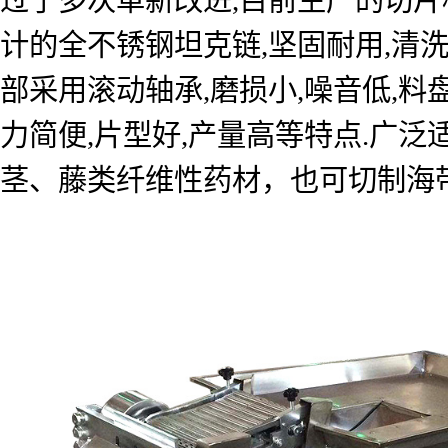
计的全不锈钢坦克链,坚固耐用,清洗
部采用滚动轴承,磨损小,噪音低,料
力简便,片型好,产量高等特点.广
茎、藤类纤维性药材，也可切制海