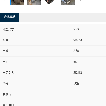
产品详请
5324
外型尺寸
6456435
货号
品牌
鑫澳
867
用途
532432
产品别名
型号
标准
制造商
是否进口