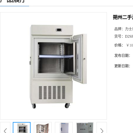
朔州二手
品牌：
力士
货号：
D2S
价格：
￥10
发布日期：
更新日期：