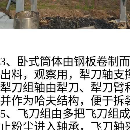
3、卧式筒体由钢板卷制
出料，观察用，犁刀轴支
犁刀组轴由犁刀、犁刀臂
并作为哈夫结构，便于拆
5、飞刀组由多把飞刀组
止粉尘进入轴承，飞刀轴