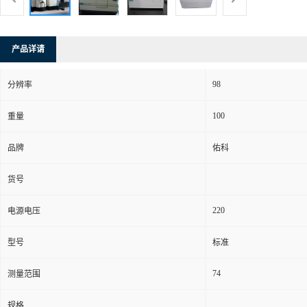
产品详请
98
分辨率
100
重量
品牌
佑科
货号
220
电源电压
型号
标准
74
测量范围
规格