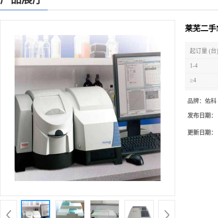
莱芜二手
起订量 (台
1-4
≥4
品牌：
佑科
发布日期：
更新日期：