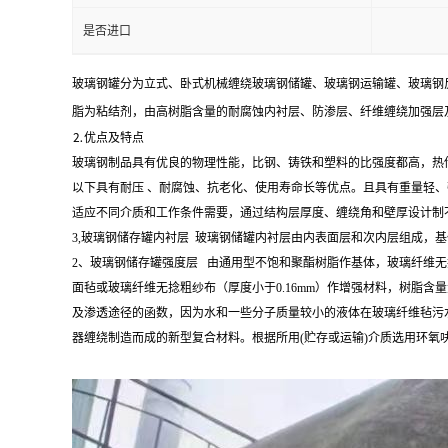
是否进口
玻璃钢罐分为立式、卧式机械缠绕玻璃钢储罐、玻璃钢运输罐、玻璃钢
脂为粘结剂，由高树脂含量的耐腐蚀内衬层、防渗层、纤维缠绕加强层
⒉优点及特点
玻璃钢制品具有优良的物理性能，比钢、铸铁和塑料的比强度都高，热传导
以下具有耐压 、耐腐蚀、抗老化、使用寿命长等优点。且具有重量轻
适应不同介质和工作条件需要，通过结构层厚度、缠绕角和壁厚设计制
3,玻璃钢储存罐内衬层 玻璃钢储罐内衬层由内表面层和次内层组成
2、玻璃钢储存罐强度层 由通用型不饱和聚酯树脂作基体，玻璃纤维无捻
面毡或玻璃纤维无捻粗纱布（厚度小于0.16mm）作增强材料，树脂含量
及渗透途径的函数，因为水和一些分子质量较小的液体在玻璃纤维毡污
器缠绕制造而成的新型复合材料。根据所用(贮存或运输)介质选用环