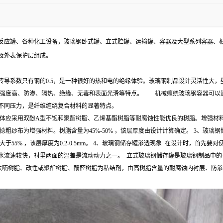
反应罐、各种化工设备，玻璃钢卧式罐、立式贮罐、运输罐、容器及大型系列容器、根
及外表保护层组成。
系数只有钢的0.5，是一种很好的热和电的绝缘体验。玻璃钢制品设计灵活性大，壁结构性
、强度高、防渗、隔热、绝缘、无毒和表面光滑等特点。 机械缠绕玻璃钢容器可以
不同压力，是纤维缠绕复合材料的显著特点。
，基体应采用双酚A型不饱和聚酯树脂、乙烯基酯树脂等耐腐蚀性能优良的树脂。增强材
粗纱布为增强材料。树脂含量为45%-50% ，该层厚度由设计计算确定。 3、玻
大于55% ，该层厚度为0.2-0.5mm。 4、玻璃钢储存罐渗透现象 在设计时，首
水流速较快，衬里两面的温差是流动动力之一。 立式玻璃钢储存罐是玻璃钢制品中的
氧呋喃树脂、改性或聚酯树脂、酚醛树脂为粘结剂，由高树脂含量的耐腐蚀内衬层、防