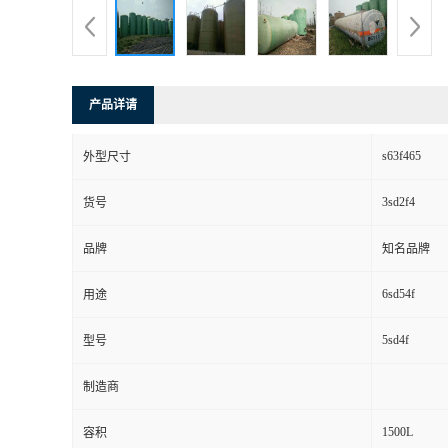
产品详请
s63f465
外型尺寸
3sd2f4
货号
品牌
知名品牌
6sd54f
用途
5sd4f
型号
制造商
1500L
容积