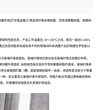
据所用(贮存或运输)介质选用环氧呋喃树脂、改性或聚酯树脂、酚醛树
能优异，产品工作温度在-50～200℃之间，耐压一般在6.4MPa
通过改变树脂系统或采用不同的增强材料来调整产品的物理化学性能以
料为玻璃纤维表面毡、玻璃纤维短切原丝毡及玻璃纤维无捻粗纱布等。
璃钢储存罐外表面层 由耐候性能优良的不饱和聚酯树脂作基体，玻璃纤维表
先要对使用全玻璃钢贮罐（槽）或玻璃钢贴面作一选择。渗透率是流体分子质量
一种，其主要是以玻璃纤维为增强剂，树脂为粘合剂通过微电脑控制机
渗层、纤维缠绕加强层及外表保护层组成。