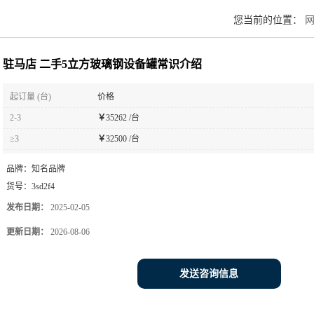
您当前的位置：
驻马店 二手5立方玻璃钢设备罐常识介绍
起订量 (台)
价格
2-3
￥
35262 /台
≥3
￥
32500 /台
品牌：
知名品牌
货号：
3sd2f4
发布日期：
2025-02-05
更新日期：
2026-08-06
发送咨询信息