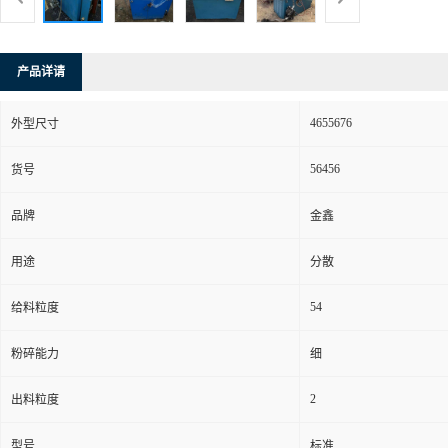
产品详请
4655676
外型尺寸
56456
货号
品牌
金鑫
用途
分散
54
给料粒度
粉碎能力
细
2
出料粒度
型号
标准