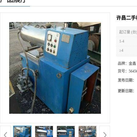
许昌二手
起订量 (台
1-4
≥4
品牌：
金鑫
货号：
5645
发布日期：
更新日期：