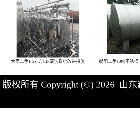
大同二手1.5立方CIP清洗系统改进措施
朝阳二手10吨不锈
版权所有 Copyright (©) 2026
山东