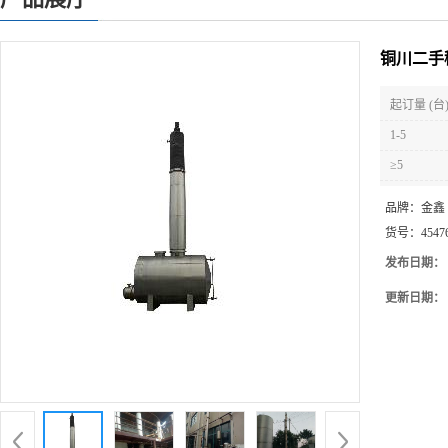
铜川二手
起订量 (台
1-5
≥5
品牌：
金鑫
货号：
4547
发布日期：
更新日期：