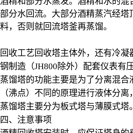
酒精和部分水蒸发。酒精和水的混
部分水回流。大部分酒精蒸汽经塔
料，否则就回流塔釜再蒸馏。
回收工艺回收塔主体外，还有冷凝
钢制造（JH800除外）配套仪表
蒸馏塔的功能主要是为了分离混合
（沸点）不同的原理进行液体分离
蒸馏塔主要分为板式塔与薄膜式塔
四、注意事项
酒精回收塔安装时，应保证塔身的垂直