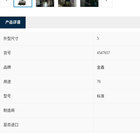
产品详请
5
外型尺寸
4547657
货号
品牌
金鑫
76
用途
型号
标准
制造商
是否进口