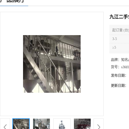
九江二手
起订量 (台
3-5
≥5
品牌：
知名
货号：
s3fd1
发布日期：
更新日期：