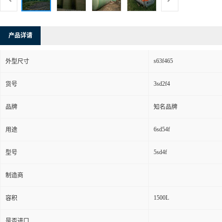
产品详请
s63f465
外型尺寸
3sd2f4
货号
品牌
知名品牌
6sd54f
用途
5sd4f
型号
制造商
1500L
容积
是否进口