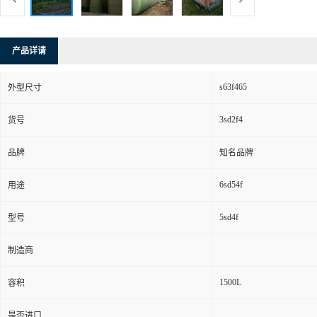
产品详请
s63f465
外型尺寸
3sd2f4
货号
品牌
知名品牌
6sd54f
用途
5sd4f
型号
制造商
1500L
容积
是否进口