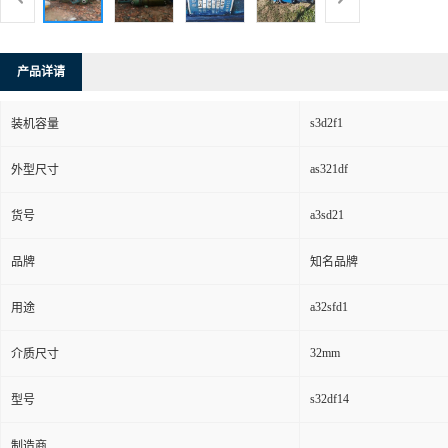
产品详请
s3d2f1
装机容量
as321df
外型尺寸
a3sd21
货号
品牌
知名品牌
a32sfd1
用途
32mm
介质尺寸
s32df14
型号
制造商