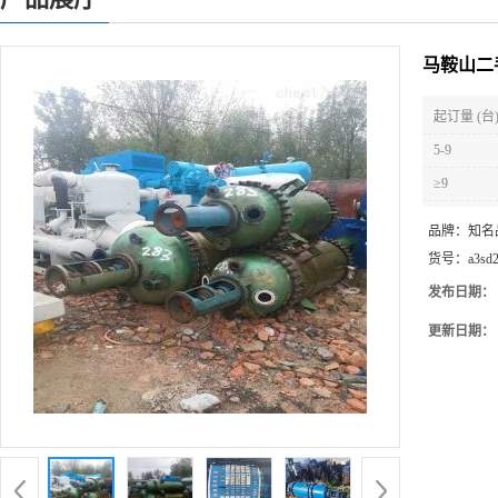
马鞍山二
起订量 (台
5-9
≥9
品牌：
知名
货号：
a3sd
发布日期：
更新日期：