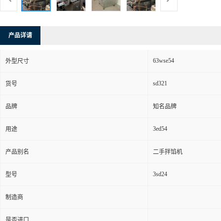
产品详请
63wse54
外型尺寸
sd321
货号
品牌
知名品牌
3ed54
用途
产品别名
二手拌馅机
3sd24
型号
制造商
是否进口