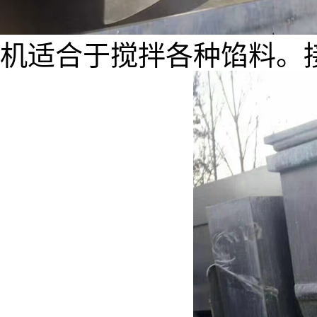
机适合于搅拌各种馅料。