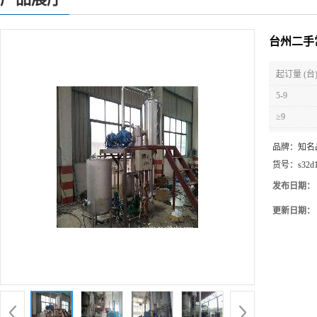
台州二手
起订量 (台
5-9
≥9
品牌：
知名
货号：
s32d
发布日期：
更新日期：