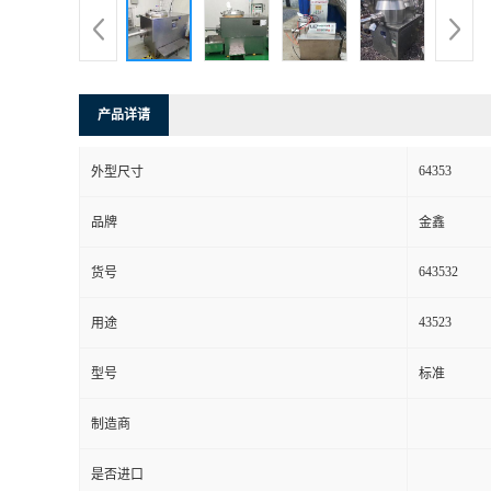
产品详请
64353
外型尺寸
品牌
金鑫
643532
货号
43523
用途
型号
标准
制造商
是否进口