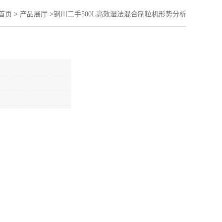
首页
>
产品展厅
>
铜川二手500L高效湿法混合制粒机形势分析