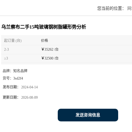
您当前的位置：
网
乌兰察布二手15吨玻璃钢树脂罐形势分析
起订量 (台)
价格
2-3
￥
35262 /台
≥3
￥
32500 /台
品牌：
知名品牌
货号：
3sd2f4
发布日期：
2024-04-14
更新日期：
2026-08-09
发送咨询信息