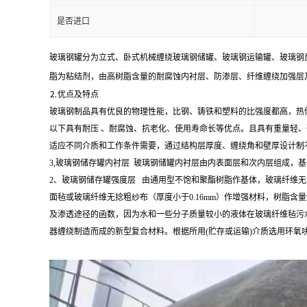
是否进口
玻璃钢罐分为立式、卧式机械缠绕玻璃钢储罐、玻璃钢运输罐、玻璃钢
脂为粘结剂，由高树脂含量的耐腐蚀内衬层、防渗层、纤维缠绕加强层
⒉优点及特点
玻璃钢制品具有优良的物理性能，比钢、铸铁和塑料的比强度都高，热传导
以下具有耐压 、耐腐蚀、抗老化、使用寿命长等优点。且具有重量轻
适应不同介质和工作条件需要，通过结构层厚度、缠绕角和壁厚设计制
3,玻璃钢储存罐内衬层 玻璃钢储罐内衬层由内表面层和次内层组成
2、玻璃钢储存罐强度层 由通用型不饱和聚酯树脂作基体，玻璃纤维无捻
面毡或玻璃纤维无捻粗纱布（厚度小于0.16mm）作增强材料，树脂含量
及渗透途径的函数，因为水和一些分子质量较小的液体在玻璃纤维毡污
器缠绕制造而成的新型复合材料。根据所用(贮存或运输)介质选用环