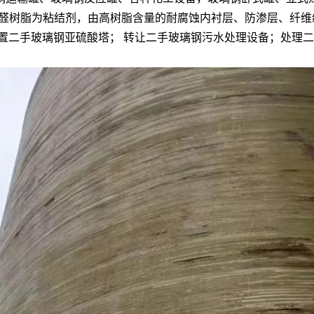
酚醛树脂为粘结剂，由高树脂含量的耐腐蚀内衬层、防渗层、纤维
置二手玻璃钢亚硫酸塔； 转让二手玻璃钢污水处理设备；处理二