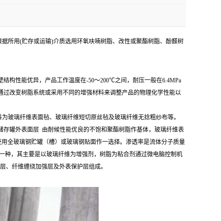
据所用(贮存或运输)介质选用环氧呋喃树脂、改性或聚酯树脂、酚醛树
能优异，产品工作温度在-50～200℃之间，耐压一般在6.4MPa
通过改变树脂系统或采用不同的增强材料来调整产品的物理化学性能以
料为玻璃纤维表面毡、玻璃纤维短切原丝毡及玻璃纤维无捻粗纱布等。
璃钢储存罐外表面层 由耐候性能优良的不饱和聚酯树脂作基体，玻璃纤维表
先要对使用全玻璃钢贮罐（槽）或玻璃钢贴面作一选择。渗透率是流体分子质量
一种，其主要是以玻璃纤维为增强剂，树脂为粘合剂通过微电脑控制机
渗层、纤维缠绕加强层及外表保护层组成。