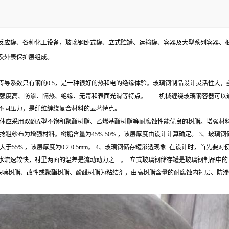
反应罐、各种化工设备，玻璃钢卧式罐、立式贮罐、运输罐、容器及大型系列容器、根
及外表保护层组成。
系数只有钢的0.5，是一种很好的热和电的绝缘体验。玻璃钢制品设计灵活性大，壁结构性
、强度高、防渗、隔热、绝缘、无毒和表面光滑等特点。 机械缠绕玻璃钢容器可以
不同压力，是纤维缠绕复合材料的显著特点。
，基体应采用双酚A型不饱和聚酯树脂、乙烯基酯树脂等耐腐蚀性能优良的树脂。增强材
粗纱布为增强材料。树脂含量为45%-50% ，该层厚度由设计计算确定。 3、玻
大于55% ，该层厚度为0.2-0.5mm。 4、玻璃钢储存罐渗透现象 在设计时，首
水流速较快，衬里两面的温差是流动动力之一。 立式玻璃钢储存罐是玻璃钢制品中的
氧呋喃树脂、改性或聚酯树脂、酚醛树脂为粘结剂，由高树脂含量的耐腐蚀内衬层、防