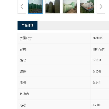
产品详请
s63f465
外型尺寸
品牌
知名品牌
3sd2f4
货号
6sd54f
用途
5sd4f
型号
制造商
1500L
容积