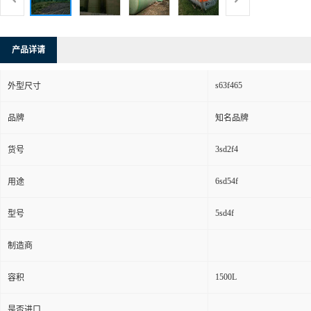
产品详请
s63f465
外型尺寸
品牌
知名品牌
3sd2f4
货号
6sd54f
用途
5sd4f
型号
制造商
1500L
容积
是否进口