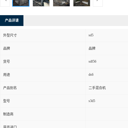
产品详请
sd5
外型尺寸
品牌
品牌
sdf56
货号
ds6
用途
产品别名
二手混合机
s3d5
型号
制造商
是否进口