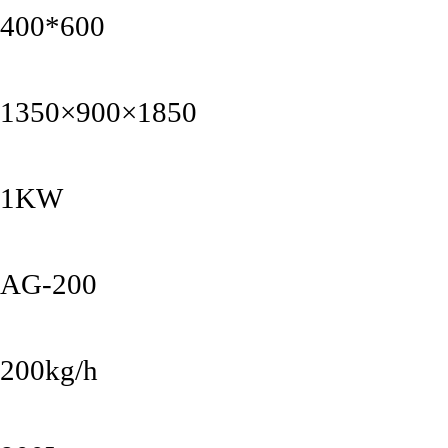
400*600
1350×900×1850
1KW
AG-200
200kg/h