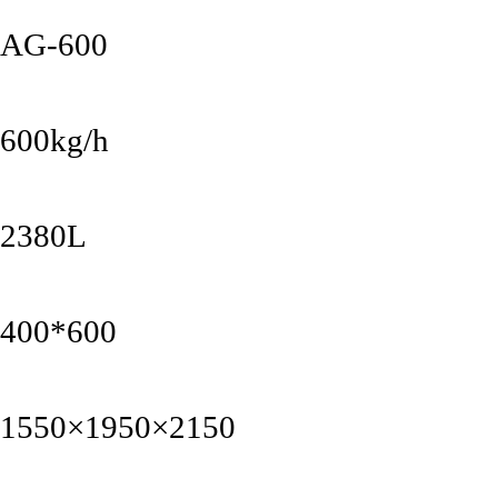
AG-600
600kg/h
2380L
400*600
1550×1950×2150