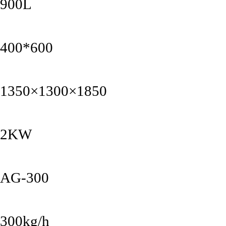
900L
400*600
1350×1300×1850
2KW
AG-300
300kg/h