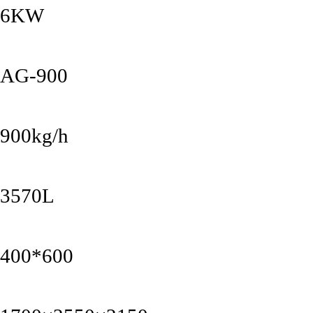
6KW
AG-900
900kg/h
3570L
400*600