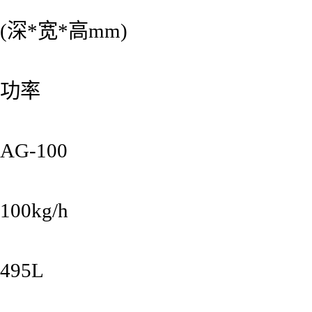
(深*宽*高mm)
功率
AG-100
100kg/h
495L