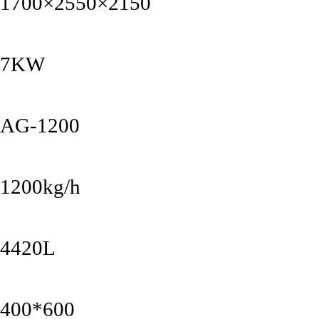
1700×2550×2150
7KW
AG-1200
1200kg/h
4420L
400*600