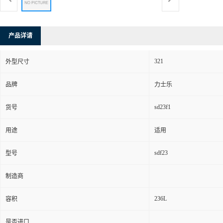
产品详请
321
外型尺寸
品牌
力士乐
sd23f1
货号
用途
适用
sdf23
型号
制造商
236L
容积
是否进口