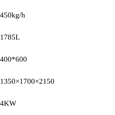
450kg/h
1785L
400*600
1350×1700×2150
4KW