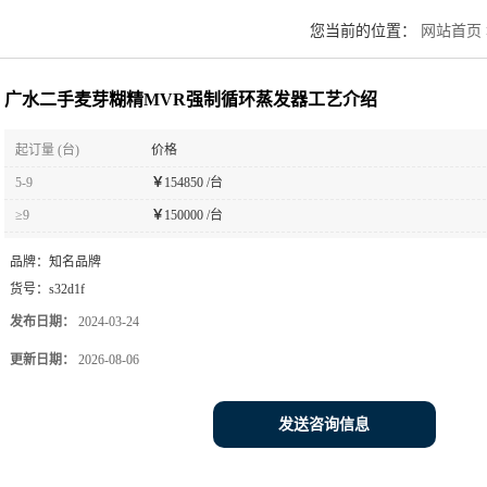
您当前的位置：
网站首页
广水二手麦芽糊精MVR强制循环蒸发器工艺介绍
起订量 (台)
价格
5-9
￥
154850 /台
≥9
￥
150000 /台
品牌：
知名品牌
货号：
s32d1f
发布日期：
2024-03-24
更新日期：
2026-08-06
发送咨询信息