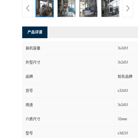
产品详请
3s2d1f
装机容量
3s2d1f
外型尺寸
品牌
知名品牌
s32d1f
货号
3s2d1f
用途
32mm
介质尺寸
s3d21f
型号