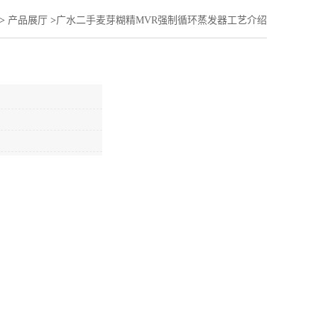
>
产品展厅
>
广水二手麦芽糊精MVR强制循环蒸发器工艺介绍