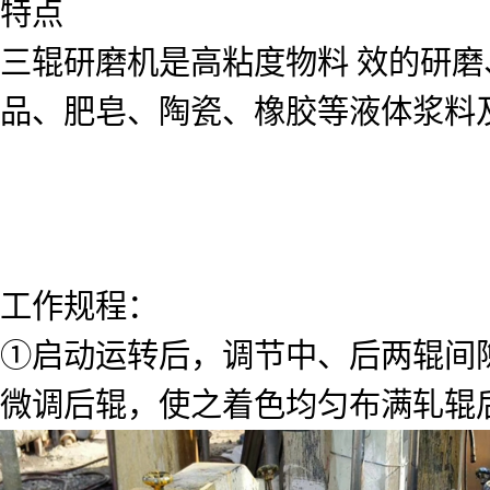
特点
三辊研磨机是高粘度物料 效的研
品、肥皂、陶瓷、橡胶等液体浆料
工作规程：
①启动运转后，调节中、后两辊间隙
微调后辊，使之着色均匀布满轧辊