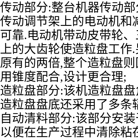
传动部分:整台机器传动部
传动调节架上的电动机和减速
可靠.电动机带动皮带轮、
上的大齿轮使造粒盘工作.
原有的两倍,整个造粒盘则
用锥度配合,设计更合理;
造粒盘部分:该机造粒盘盘
造粒盘盘底还采用了多条辐
自动清料部分:该部分安装
以便在生产过程中清除粘在