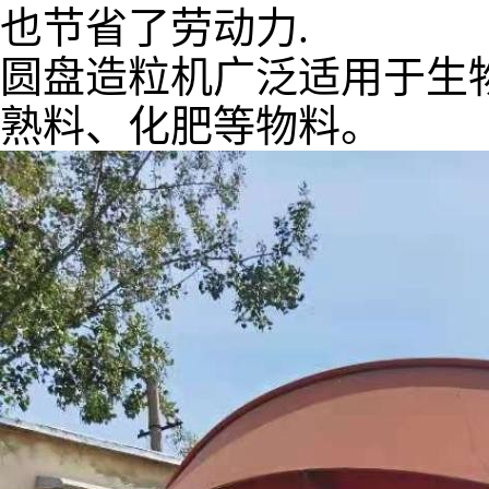
也节省了劳动力.
圆盘造粒机广泛适用于生
熟料、化肥等物料。