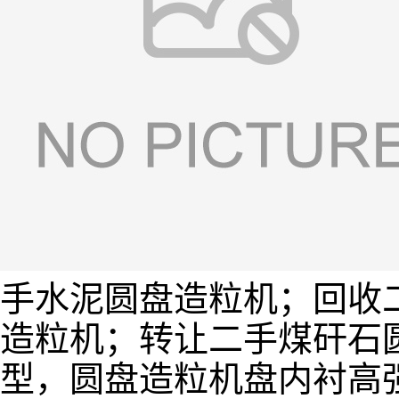
手水泥圆盘造粒机；回收
造粒机；转让二手煤矸石
型，圆盘造粒机盘内衬高