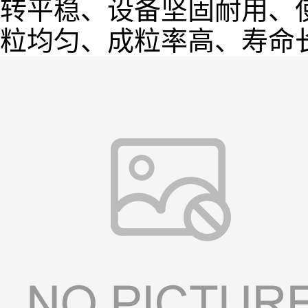
转平稳、设备坚固耐用、
粒均匀、成粒率高、寿命