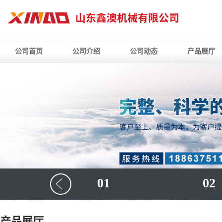
公司首页
公司介绍
公司动态
产品展厅
01
02
产品展厅