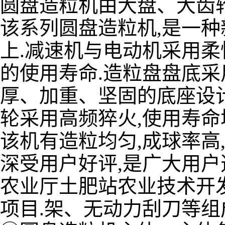
圆盘造粒机由大盘、大齿
该系列圆盘造粒机,是一种
上.减速机与电动机采用柔
的使用寿命.造粒盘盘底采
厚、加重、坚固的底座设计
轮采用高频猝火,使用寿命
该机有造粒均匀,成球率高
深受用户好评,是广大用户
农业厅土肥站农业技术开
项目.架、无动力刮刀等组