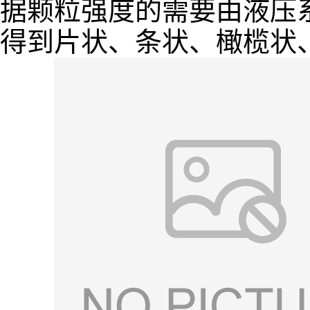
据颗粒强度的需要由液压
得到片状、条状、橄榄状