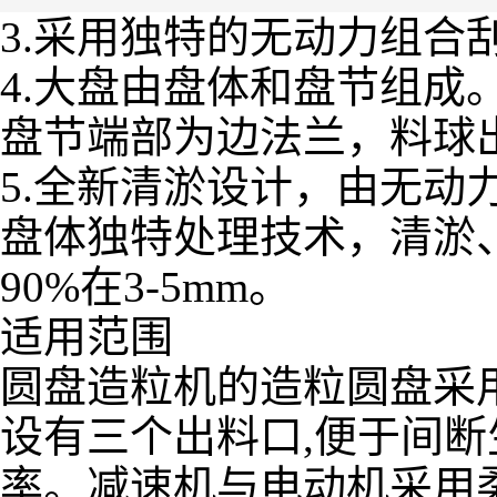
3.采用独特的无动力组合
4.大盘由盘体和盘节组
盘节端部为边法兰，料球
5.全新清淤设计，由无
盘体独特处理技术，清淤
90%在3-5mm。
适用范围
圆盘造粒机的造粒圆盘采用
设有三个出料口,便于间断
率。减速机与电动机采用