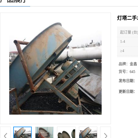
灯塔二手
起订量 (台
1-4
≥4
品牌：
金鑫
货号：
645
发布日期：
更新日期：