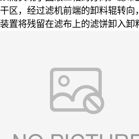
干区，经过滤机前端的卸料辊转向
装置将残留在滤布上的滤饼卸入卸