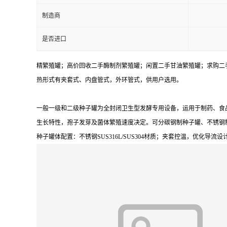
制造商
是否进口
精繁殖罐；高价回收二手酶制剂繁殖罐；闲置二手甘油繁殖罐；求购二
热形式有夹套式、内盘管式，外环管式，供用户选用。
一般一级和二级种子罐为全封闭卫生型发酵专用设备，运用于制药、食
生长特性，孢子发芽及菌体繁殖速度决定。可分碳钢制种子罐、不锈钢
种子罐体配置：不锈钢SUS316L/SUS304材质；夹套控温，优化