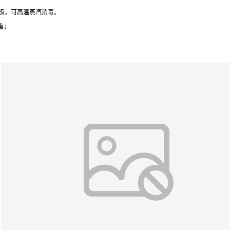
电极，可高温蒸汽消毒。
毒；
。