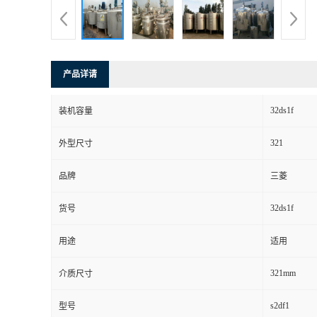
产品详请
32ds1f
装机容量
321
外型尺寸
品牌
三菱
32ds1f
货号
用途
适用
321mm
介质尺寸
s2df1
型号