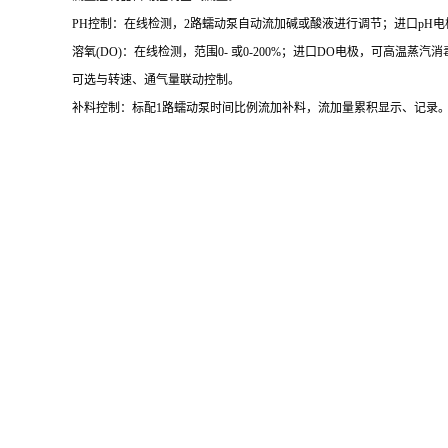
PH控制：在线检测，2路蠕动泵自动流加碱或酸液进行调节；进口pH
溶氧(DO)：在线检测，范围0- 或0-200%；进口DO电极，可高温蒸汽消
可选与转速、通气量联动控制。
补料控制：标配1路蠕动泵时间比例流加补料，流加量累积显示、记录