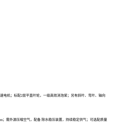
速电机；标配2层平直叶轮，一级高效消泡桨；另有斜叶、弯叶、轴向
1μm；需外源压缩空气，配备 除水稳压装置，持续稳定供气；可选配质量