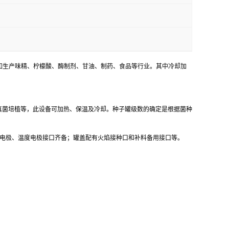
，如生产味精、柠檬酸、酶制剂、甘油、制药、食品等行业。其中冷却加
真菌培植等，此设备可加热、保温及冷却。种子罐级数的确定是根据菌种
极、DO电极、温度电极接口齐备；罐盖配有火焰接种口和补料备用接口等。