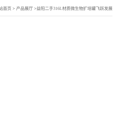
站首页
>
产品展厅
>
益阳二手316L材质微生物扩培罐飞跃发展