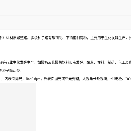
手316L材质繁殖罐。多级种子罐有碳钢制、不锈钢制两种。主要用于生化发酵生产
品等行业生化发酵生产，如酸奶及乳酸菌饮料母液发酵、酿造、佐料、制药、化工及
制种子罐两类。
导流设计；内表面抛光，Ra≤0.6μm；外表面抛光或亚光处理；大视角长条视镜，pH电