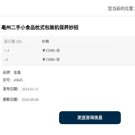
您当前的位置
亳州二手小食品枕式包装机保养妙招
起订量 (台)
价格
1-4
￥
15300 /台
≥4
￥
15000 /台
品牌：
金鑫
货号：
45645
发布日期：
2024-01-11
更新日期：
2026-08-06
发送咨询信息