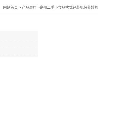
：
网站首页
>
产品展厅
>
亳州二手小食品枕式包装机保养妙招