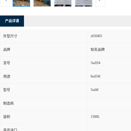
产品详请
s63f465
外型尺寸
品牌
知名品牌
3sd2f4
货号
6sd54f
用途
5sd4f
型号
制造商
1500L
容积
是否进口