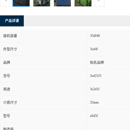
产品详请
35df46
装机容量
3sd4f
外型尺寸
品牌
知名品牌
3sd21f5
货号
3s2d1f
用途
35mm
介质尺寸
s6d5f
型号
制造商