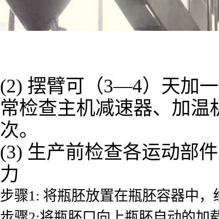
(2) 摆臂可（3—4）
常检查主机减速器、加温
次。
(3) 生产前检查各运动
力
步骤1: 将瓶胚放置在瓶胚容器中
步骤2:将瓶胚口向上瓶胚自动的加