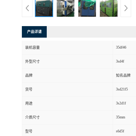
产品详请
35df46
装机容量
3sd4f
外型尺寸
品牌
知名品牌
3sd21f5
货号
3s2d1f
用途
35mm
介质尺寸
s6d5f
型号