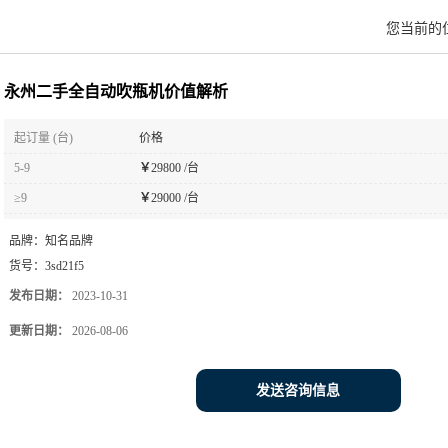
您当前的
永州二手全自动吹瓶机价值解析
起订量 (台)
价格
5-9
￥
29800 /台
≥9
￥
29000 /台
品牌：
知名品牌
货号：
3sd21f5
发布日期：
2023-10-31
更新日期：
2026-08-06
发送咨询信息