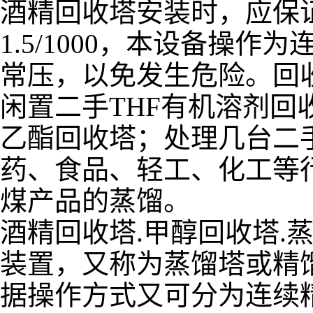
酒精回收塔安装时，应保
1.5/1000，本设备操
常压，以免发生危险。回
闲置二手THF有机溶剂回
乙酯回收塔；处理几台二
药、食品、轻工、化工等
煤产品的蒸馏。
酒精回收塔.甲醇回收塔.
装置，又称为蒸馏塔或精
据操作方式又可分为连续