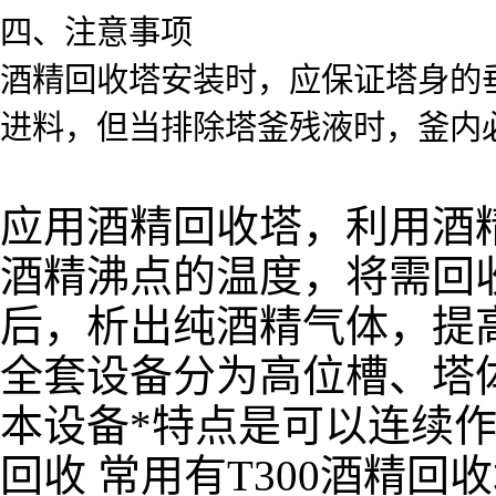
四、注意事项
酒精回收塔安装时，应保证塔身的垂直
进料，但当排除塔釜残液时，釜内
应用酒精回收塔，利用酒
酒精沸点的温度，将需回
后，析出纯酒精气体，提
全套设备分为高位槽、塔
本设备*特点是可以连续
回收 常用有T300酒精回