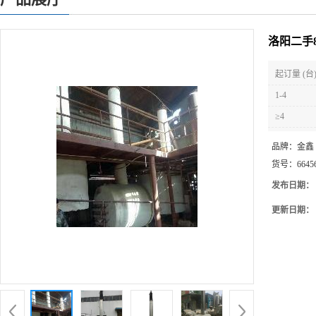
洛阳二手
起订量 (台
1-4
≥4
品牌：
金鑫
货号：
6645
发布日期：
更新日期：