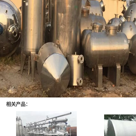
相关产品：