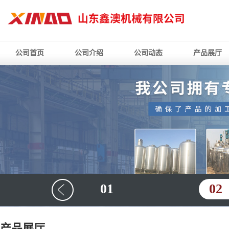
公司首页
公司介绍
公司动态
产品展厅
01
02
产品展厅