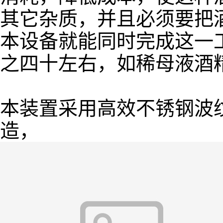
其它杂质，并且必须要把
本设备就能同时完成这一
之四十左右，如稀母液酒
本装置采用高效不锈钢波
造，