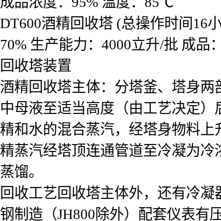
成品浓度：95% 温度：85℃
DT600酒精回收塔 (总操作时间16
70% 生产能力：4000立升/批 成品
回收塔装置
酒精回收塔主体：分塔釜、塔身两
中母液至适当高度（由工艺决定）
精和水的混合蒸汽，经塔身物料上
精蒸汽经塔顶连通管道至冷凝为冷
蒸馏。
回收工艺回收塔主体外，还有冷凝
钢制造（JH800除外）配套仪表