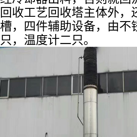
回收工艺回收塔主体外，
槽，四件辅助设备，由不锈
只，温度计二只。