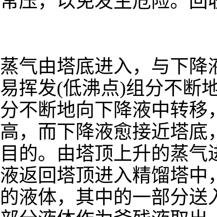
常压，以免发生危险。回
蒸气由塔底进入，与下降
易挥发(低沸点)组分不断
分不断地向下降液中转移
高，而下降液愈接近塔底
目的。由塔顶上升的蒸气
液返回塔顶进入精馏塔中
的液体，其中的一部分送