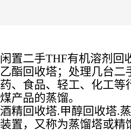
闲置二手THF有机溶剂回
乙酯回收塔；处理几台二
药、食品、轻工、化工等
煤产品的蒸馏。
酒精回收塔.甲醇回收塔.
装置，又称为蒸馏塔或精