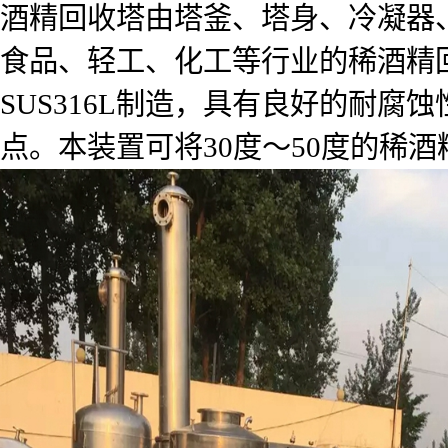
酒精回收塔由塔釜、塔身、冷凝器
食品、轻工、化工等行业的稀酒精回
SUS316L制造，具有良好的耐
点。本装置可将30度～50度的稀