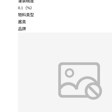
灌装精度
0.1（%）
物料类型
酱类
品牌