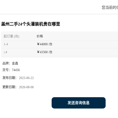
您当前的
盖州二手24个头灌装机贵在哪里
起订量 (台)
价格
1-4
￥
44000 /台
≥4
￥
43500 /台
品牌：
金鑫
货号：
74456
发布日期：
2023-06-22
更新日期：
2026-08-06
发送咨询信息