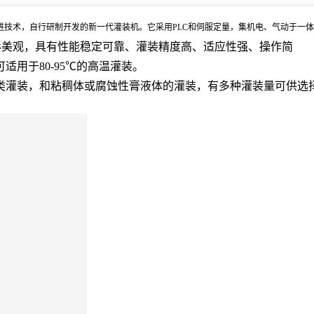
进技术，自行研制开发的新一代灌装机。它采用PLC和伺服定量，集机电、气动于一
外形美观，具有性能稳定可靠、灌装精度高、适应性强、操作简
用于80-95℃的高温灌装。
类灌装，和粘稠体或腐蚀性膏液体的灌装，有多种灌装量可供选