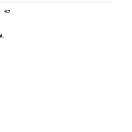
体，电器
择。