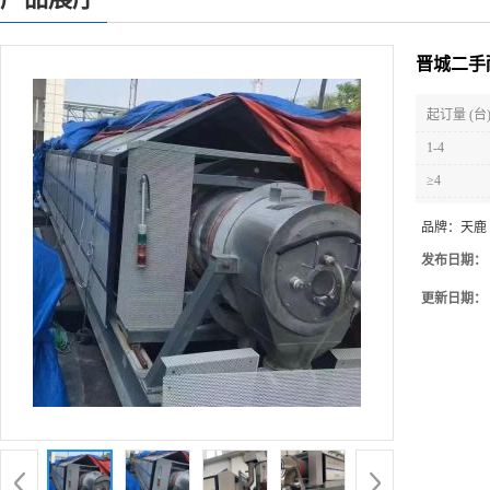
晋城二手
起订量 (台
1-4
≥4
品牌：
天鹿
发布日期：
更新日期：