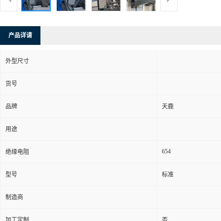
产品详请
外型尺寸
货号
品牌
天鹿
用途
654
绝缘电阻
型号
标准
制造商
加工定制
否