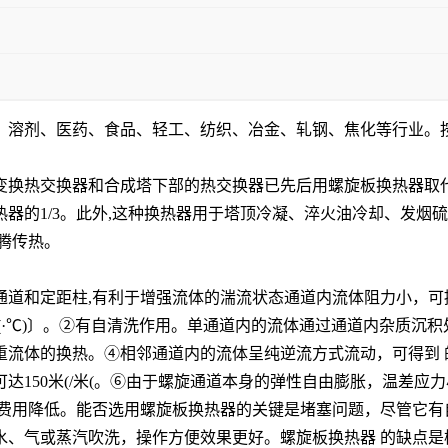
、溶剂、医药、食品、轻工、纺织、冶金、轧钢、焦化等行业。按
变换热交换器和合成塔下部的热交换器已先后用螺旋板换热器取
器的1/3。此外,这种换热器用于塔顶冷凝、淬火油冷却、发烟
腾传热。
道和定距柱,有利于增强流体的湍流状态通道内流体阻力小，可提
W/(m(·℃)〕。②有自清洗作用。单通道内的流体通过通道内杂
重流体的换热。④相邻通道内的流体呈纯逆流方式流动，可得到 
达150米(/米(。⑥由于螺旋通道本身的弹性自由膨胀，温差应
料费用降低。能否选用螺旋板换热器的关键是堵塞问题，尽管它
水、气或蒸汽吹洗，操作方便效果更好。螺旋板换热器 的缺点是