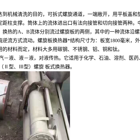
达到机械清洗的目的，可拆式螺旋通道，一端敞开，用平板盖和
定距柱支撑。筒体上的流体进出口有法向接管和切向接管两种。中
。换热的A、B流体分别流过螺旋板的两侧，其中的一种流体沿
流方式流动。螺旋板换热器*结构尺寸为：板宽1800毫米，外径
由选用的材料而定，材料大多用碳钢、不锈钢、铝、铜和钛。
、汽－液、液－液，对液传热。它适用于化学、石油、溶剂、医药
（Ⅱ型、Ⅲ型）螺旋 板式换热器。