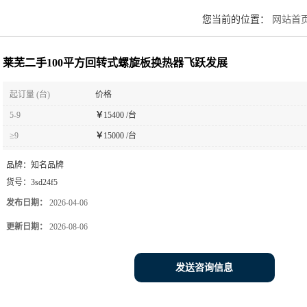
您当前的位置：
网站首
莱芜二手100平方回转式螺旋板换热器飞跃发展
起订量 (台)
价格
5-9
￥
15400 /台
≥9
￥
15000 /台
品牌：
知名品牌
货号：
3sd24f5
发布日期：
2026-04-06
更新日期：
2026-08-06
发送咨询信息