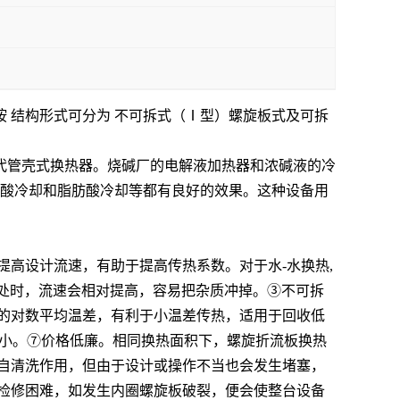
 结构形式可分为 不可拆式（Ⅰ型）螺旋板式及可拆
代管壳式换热器。烧碱厂的电解液加热器和浓碱液的冷
硫酸冷却和脂肪酸冷却等都有良好的效果。这种设备用
高设计流速，有助于提高传热系数。对于水-水换热,
质沉积处时，流速会相对提高，容易把杂质冲掉。③不可拆
的对数平均温差，有利于小温差传热，适用于回收低
力小。⑦价格低廉。相同换热面积下，螺旋折流板换热
有自清洗作用，但由于设计或操作不当也会发生堵塞，
检修困难，如发生内圈螺旋板破裂，便会使整台设备