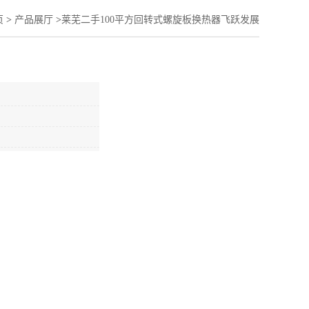
页
>
产品展厅
>
莱芜二手100平方回转式螺旋板换热器飞跃发展