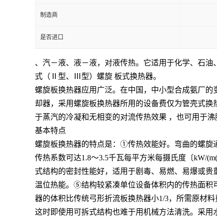
制造商
是否进口
、汽－液、液－液，对液传热。它适用于化学、石油
式（Ⅱ型、Ⅲ型）螺旋 板式换热器。
螺旋板换热器应用广泛。在中国，中小型合成氨厂的
却器，采用螺旋板换热器所用的设备费仅为管壳式换热
于蒸汽的冷凝和无相变的对流传热效果 ，也可用于沸
基本特点
螺旋板换热器的特点是：①传热效能好。弯曲的螺旋通
传热系数可达1.8～3.5千瓦每平方米每摄氏度〔k
式结构的密封性能好，适用于剧毒、易燃、易爆或贵
温位热能。⑤结构较紧凑单位设备体积内的传热面积可
器的体积比传统弓形折流板换热器小1/3，所需原材
这时即使用可拆式结构也难于用机械方法清洗。采用