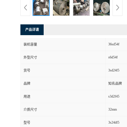
产品详请
36sd54f
装机容量
s6d54f
外型尺寸
3sd24f5
货号
品牌
知名品牌
s3d2f45
用途
32mm
介质尺寸
3s24df5
型号