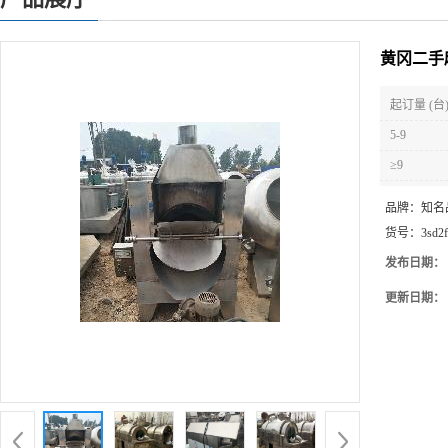
黄冈二手
起订量 (台
5-9
≥9
品牌：
知名
货号：
3sd2
发布日期：
更新日期：