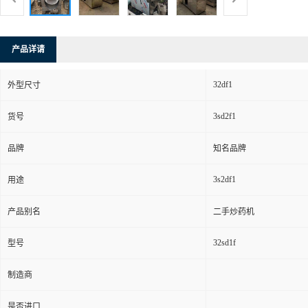
产品详请
32df1
外型尺寸
3sd2f1
货号
品牌
知名品牌
3s2df1
用途
产品别名
二手炒药机
32sd1f
型号
制造商
是否进口