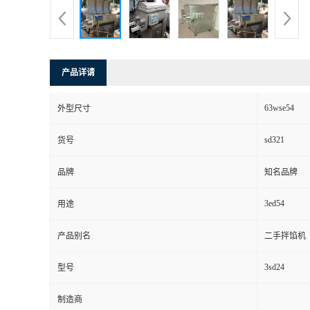
产品详请
63wse54
外型尺寸
sd321
货号
品牌
知名品牌
3ed54
用途
产品别名
二手拌馅机
3sd24
型号
制造商