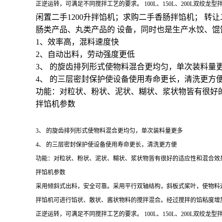
正逆运转，可满足不同搅拌工艺的要求。 100L、150L、200L双
闲置二手1200升拌馅机；求购二手香肠拌馅机； 
肠类产品、丸类产品的 设备，同时也是生产水饺、馄
1、效率高，混料速度快
2、自动出料，劳动强度更低
3、 的旋齿排列形式使物料混合更均匀，单次装料量
4、 的三层密封保护使设备使用寿命更长，清洗更方
功能：对粒状、粉状、泥状、糊状、浆状物皆有很好
拌馅机参数
3、 的旋齿排列形式使物料混合更均匀，单次装料量更多
4、 的三层密封保护使设备使用寿命更长，清洗更方便
功能：对粒状、粉状、泥状、糊状、浆状物皆有很好的适应性和混合效
拌馅机参数
采用倾斜式出料，安全可靠。采用平行双轴结构，斜板式桨叶，使物料
拌馅机可进行馅状、散状、酱状物料的搅拌混合。经过搅拌的馅粘度增
正逆运转，可满足不同搅拌工艺的要求。 100L、150L、200L双