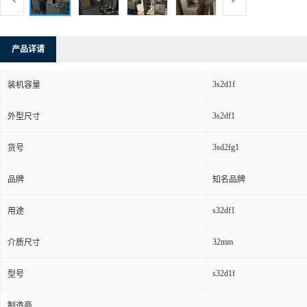
产品详请
3s2d1f
装机容量
3s2df1
外型尺寸
3sd2fg1
货号
品牌
知名品牌
s32df1
用途
32mm
介质尺寸
s32d1f
型号
制造商