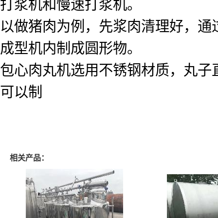
打浆机和慢速打浆机。
以做猪肉为例，先浆肉清理好，通
成型机内制成圆形物。
包心肉丸机选用不锈钢材质，丸子直径
可以制
相关产品：