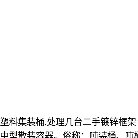
塑料集装桶,处理几台二手镀锌框架1吨
中型散装容器。俗称：吨装桶、吨桶、