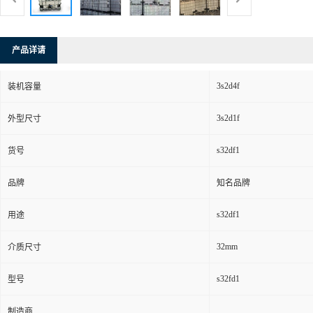
产品详请
3s2d4f
装机容量
3s2d1f
外型尺寸
s32df1
货号
品牌
知名品牌
s32df1
用途
32mm
介质尺寸
s32fd1
型号
制造商