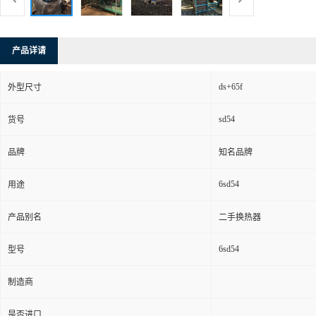
产品详请
ds+65f
外型尺寸
sd54
货号
品牌
知名品牌
6sd54
用途
产品别名
二手换热器
6sd54
型号
制造商
是否进口