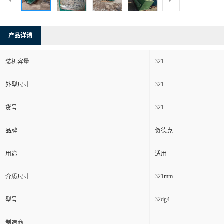
产品详请
321
装机容量
321
外型尺寸
321
货号
品牌
贺德克
用途
适用
321mm
介质尺寸
32dg4
型号
制造商