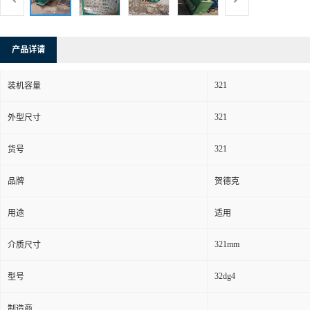
产品详请
321
装机容量
321
外型尺寸
321
货号
品牌
贺德克
用途
适用
321mm
介质尺寸
32dg4
型号
制造商