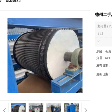
德州二手
起订量 (平
1-15
≥15
品牌：
金鑫
货号：
6436
发布日期：
更新日期：