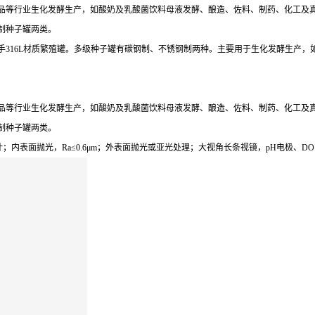
品等行业生化发酵生产，如酸奶及乳酸菌饮料母液发酵、酿造、佐料、制药、化工及
制种子罐两类。
手316L材质繁殖罐。多级种子罐有碳钢制、不锈钢制两种。主要用于生化发酵生产
品等行业生化发酵生产，如酸奶及乳酸菌饮料母液发酵、酿造、佐料、制药、化工及
制种子罐两类。
导流设计；内表面抛光，Ra≤0.6μm；外表面抛光或亚光处理；大视角长条视镜，pH电