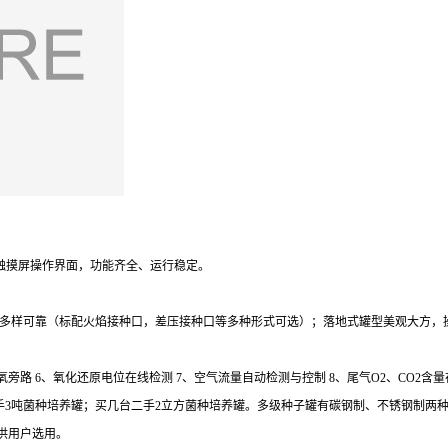
色触摸屏操作界面，功能齐全、运行稳定。
式多样可靠（标配火焰接种口，差压接种口等多种形式可选）；落地式罐型美观大方，
氧旁路 6、氧化还原电位在线检测 7、空气流量自动检测与控制 8、尾气O2、CO2含量
台二手3吨菌种培养罐；买几台二手2立方菌种培养罐。多级种子罐有碳钢制、不锈钢制
供用户选用。