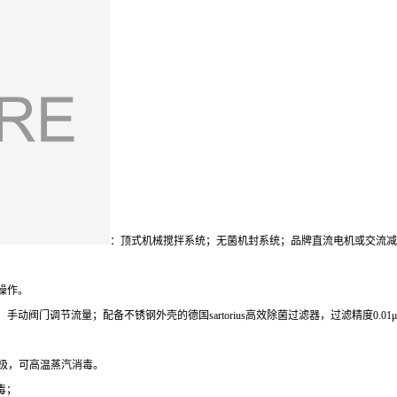
：顶式机械搅拌系统；无菌机封系统；品牌直流电机或交流减
操作。
阀门调节流量；配备不锈钢外壳的德国sartorius高效除菌过滤器，过滤精度0.0
电极，可高温蒸汽消毒。
毒；