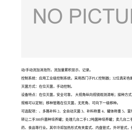
动/手动流加消泡剂，流加量累积显示、记录。
控制系统：应用工业级控制系统，采用西门子PLC控制器；32位真彩
灭菌方式：在位灭菌，手动控制。
设备特点：在位灭菌，安全可靠， 大视角纵向视镜观测清晰；接种方
规格可以定制；移种管路在位灭菌，无死角、可向下一级移种。
可选配项：、多路补料 2、全自动灭菌 3、补料称重 4、罐体称重 5、富
转让二手300升菌种培养罐；处理几台二手1.2吨菌种培养罐；卖几
药、食品等行业。其中冷却加热形式有夹套式、内盘管式，外环管式，