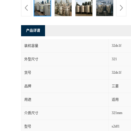
产品详请
32ds1f
装机容量
321
外型尺寸
32ds1f
货号
品牌
三菱
用途
适用
321mm
介质尺寸
s2df1
型号