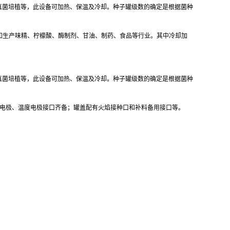
真菌培植等，此设备可加热、保温及冷却。种子罐级数的确定是根据菌种
，如生产味精、柠檬酸、酶制剂、甘油、制药、食品等行业。其中冷却加
真菌培植等，此设备可加热、保温及冷却。种子罐级数的确定是根据菌种
极、DO电极、温度电极接口齐备；罐盖配有火焰接种口和补料备用接口等。