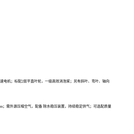
速电机；标配2层平直叶轮，一级高效消泡桨；另有斜叶、弯叶、轴向
1μm；需外源压缩空气，配备 除水稳压装置，持续稳定供气；可选配质量