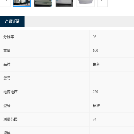
产品详请
98
分辨率
100
重量
品牌
佑科
货号
220
电源电压
型号
标准
74
测量范围
规格