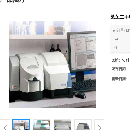
莱芜二手
起订量 (台
1-4
≥4
品牌：
佑科
发布日期：
更新日期：