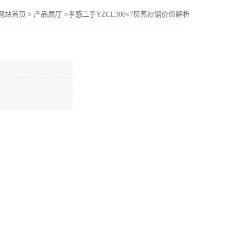
网站首页
>
产品展厅
>
孝感二手YZCL300×7层蒸炒锅价值解析