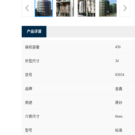
产品详请
456
装机容量
34
外型尺寸
65654
货号
品牌
金鑫
用途
蒸炒
6mm
介质尺寸
型号
标准