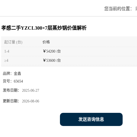
您当前的位置：
孝感二手YZCL300×7层蒸炒锅价值解析
起订量 (台)
价格
1-4
￥
54200 /台
≥4
￥
53600 /台
品牌：
金鑫
货号：
65654
发布日期：
2025-06-27
更新日期：
2026-08-06
发送咨询信息