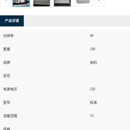
产品详请
98
分辨率
100
重量
品牌
佑科
货号
220
电源电压
型号
标准
74
测量范围
规格