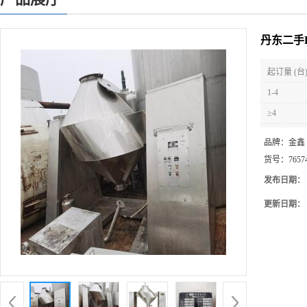
丹东二手
起订量 (台
1-4
≥4
品牌：
金鑫
货号：
7657
发布日期：
更新日期：