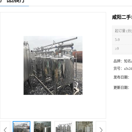
咸阳二手1
起订量 (台
5-9
≥9
品牌：
知名
货号：
a3s2
发布日期：
更新日期：