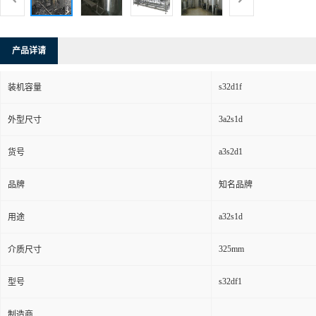
产品详请
s32d1f
装机容量
3a2s1d
外型尺寸
a3s2d1
货号
品牌
知名品牌
a32s1d
用途
325mm
介质尺寸
s32df1
型号
制造商