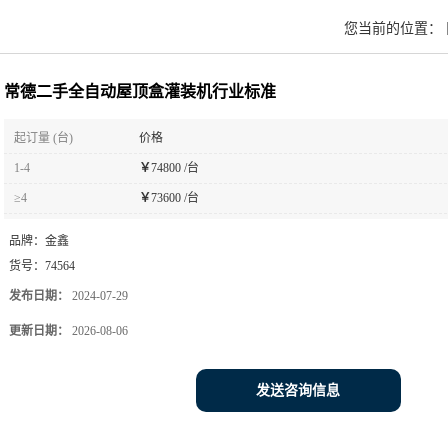
您当前的位置：
常德二手全自动屋顶盒灌装机行业标准
起订量 (台)
价格
1-4
￥
74800 /台
≥4
￥
73600 /台
品牌：
金鑫
货号：
74564
发布日期：
2024-07-29
更新日期：
2026-08-06
发送咨询信息