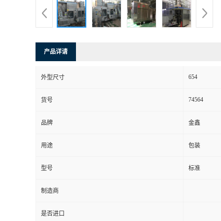
产品详请
654
外型尺寸
74564
货号
品牌
金鑫
用途
包装
型号
标准
制造商
是否进口