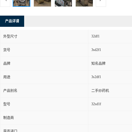
产品详请
32df1
外型尺寸
3sd2f1
货号
品牌
知名品牌
3s2df1
用途
产品别名
二手炒药机
32sd1f
型号
制造商
是否进口