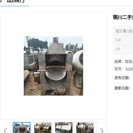
铜川二手
起订量 (台
5-9
≥9
品牌：
知名
货号：
3sd2
发布日期：
更新日期：