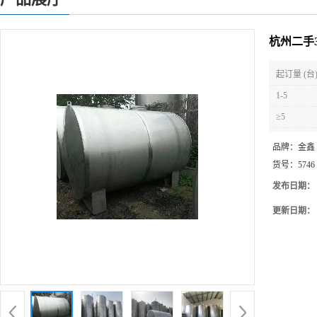
杭州二手
起订量 (台
1-5
≥5
品牌：
金鑫
货号：
5746
发布日期：
更新日期：